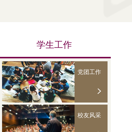
学生工作
党团工作
校友风采
6
2026
电影《晚酌与仪式》荣获第十三届国
喜报：《