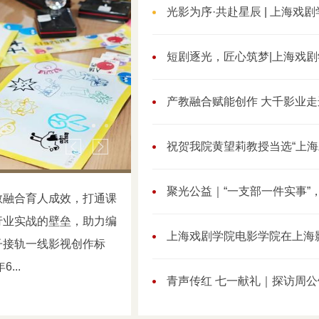
光影为序·共赴星辰 | 上海戏剧学
短剧逐光，匠心筑梦|上海戏剧学
产教融合赋能创作 大千影业走
祝贺我院黄望莉教授当选“上海
聚光公益｜“一支部一件实事”，
祝贺我院黄望莉教授当
教融合育人成效，打通课
行业实战的壁垒，助力编
选“上海左翼文...
上海戏剧学院电影学院在上海影视
子接轨一线影视创作标
6...
2026-07-10
62
青声传红 七一献礼｜探访周公馆