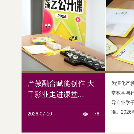
产教融合赋能创作 大
海戏剧学院
为深化产
 微专
千影业走进课堂...
堂教学与
顺利举
导专业学
准。2026年
2026-07-10
76