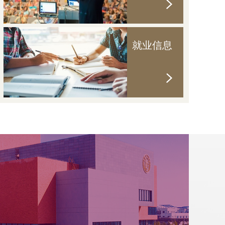
0
04-09
际纽约电影节重要奖...
得中国电影
就业信息